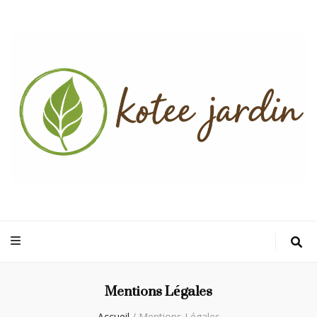
Kotee Jardin
Un jardin verdoyant, une maison accueillante, un foyer chaleureux
Mentions Légales
Accueil
/
Mentions Légales