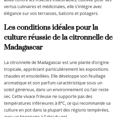
mada
vertus culinaires et médicinales, elle s’intègre avec
pour
élégance sur vos terrasses, balcons et potagers.
embel
votre
Les conditions idéales pour la
jardin
exoti
culture réussie de la citronnelle de
Madagascar
La citronnelle de Madagascar est une plante d’origine
tropicale, appréciant particulièrement les expositions
chaudes et ensoleillées. Elle développe son feuillage
aromatique et son parfum caractéristique sous un
soleil généreux, dans un environnement où l’air reste
sec. Cette vivace frileuse ne supporte pas des
températures inférieures à 8°C, ce qui recommande sa
culture en pot dans la plupart des régions tempérées,
avec un hivernage à l’abri du gel.