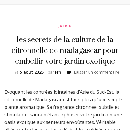
JARDIN
les secrets de la culture de la
citronnelle de madagascar pour
embellir votre jardin exotique
sur
le
5 août 2025
par
Fifi
Laisser un commentaire
les
secre
de
Évoquant les contrées lointaines d’Asie du Sud-Est, la
la
citronnelle de Madagascar est bien plus qu’une simple
cultur
plante aromatique. Sa fragrance citronnée, subtile et
de
stimulante, saura métamorphoser votre jardin en une
la
citron
oasis exotique aux senteurs envoûtantes. Véritable
de
alliée contre les insectes indésirables, cultivée pour ses